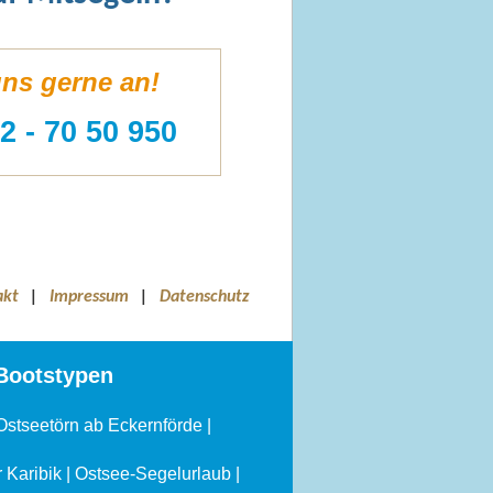
uns gerne an!
2 - 70 50 950
akt
|
Impressum
|
Datenschutz
Bootstypen
Ostseetörn ab Eckernförde
|
 Karibik
|
Ostsee-Segelurlaub
|