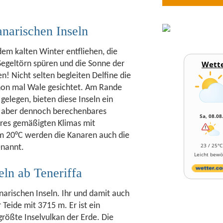
anarischen Inseln
m kalten Winter entfliehen, die
 Segeltörn spüren und die Sonne der
Wette
n! Nicht selten begleiten Delfine die
hon mal Wale gesichtet. Am Rande
gelegen, bieten diese Inseln ein
, aber dennoch berechenbares
Sa, 08.08
res gemäßigten Klimas mit
m 20°C werden die Kanaren auch die
23 / 25°C
enannt.
Leicht bewö
ln ab Teneriffa
anarischen Inseln. Ihr und damit auch
 Teide mit 3715 m. Er ist ein
größte Inselvulkan der Erde. Die