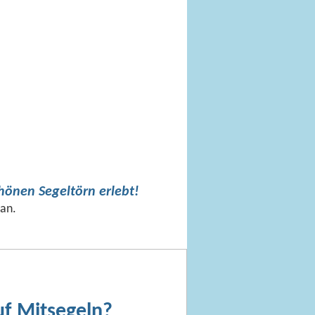
chönen Segeltörn erlebt!
 an.
uf Mitsegeln?