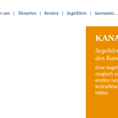
r uns
|
Törnarten
|
Reviere
|
Segeltörns
|
Seemanns...
KANA
Segeltör
den Kan
Eine Segelr
magisch s
endlos la
kristallkl
Häfen