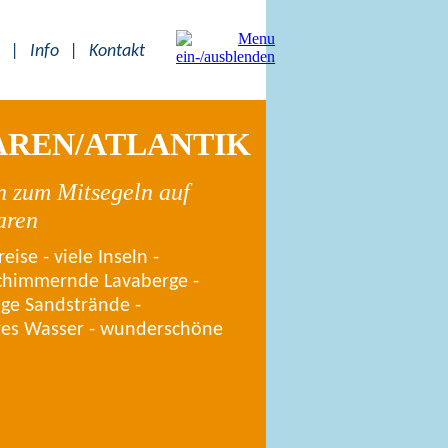
|
Info
|
Kontakt
REN/ATLANTIK
n zum Mitsegeln auf
aren
eise - viele Inseln -
chimmernde Lavaberge -
nge Sandstrände -
ares Wasser - wunderschöne