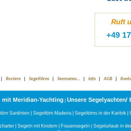
Ruft 
+49 17
|
Reviere
|
Segeltörns
|
Seemanns...
|
Info
|
AGB
|
Kont
 mit Meridian-Yachting
Unsere Segelyachten/ 
|
törn Sardinien
|
Segeltörn Madeira
|
Segeltörns in der Karibik
|
charter
|
Segeln mit Kindern
|
Frauensegeln
|
Segelurlaub in der