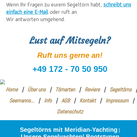
Wenn Ihr Fragen zu eurem Segeltörn habt,
schreibt uns
einfach eine E-Mail
oder ruft an.
Wir antworten umgehend.
Lust auf Mitsegeln?
Ruft uns gerne an!
+49 172 - 70 50 950
Home
|
Über uns
|
Törnarten
|
Reviere
|
Segeltörns
|
Seemanns...
|
Info
|
AGB
|
Kontakt
|
Impressum
|
Datenschutz
Segeltörns mit Meridian-Yachting
|
Unsere Segelyachten/ Bootstypen