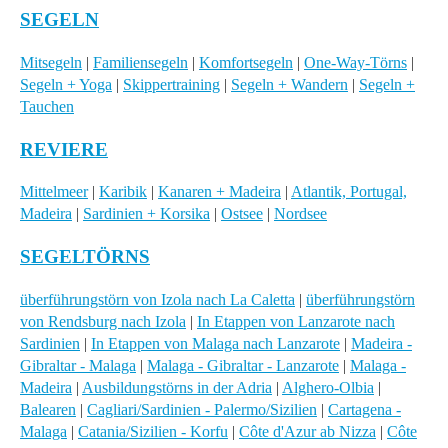
SEGELN
Mitsegeln
|
Familiensegeln
|
Komfortsegeln
|
One-Way-Törns
|
Segeln + Yoga
|
Skippertraining
|
Segeln + Wandern
|
Segeln +
Tauchen
REVIERE
Mittelmeer
|
Karibik
|
Kanaren + Madeira
|
Atlantik, Portugal,
Madeira
|
Sardinien + Korsika
|
Ostsee
|
Nordsee
SEGELTÖRNS
überführungstörn von Izola nach La Caletta
|
überführungstörn
von Rendsburg nach Izola
|
In Etappen von Lanzarote nach
Sardinien
|
In Etappen von Malaga nach Lanzarote
|
Madeira -
Gibraltar - Malaga
|
Malaga - Gibraltar - Lanzarote
|
Malaga -
Madeira
|
Ausbildungstörns in der Adria
|
Alghero-Olbia
|
Balearen
|
Cagliari/Sardinien - Palermo/Sizilien
|
Cartagena -
Malaga
|
Catania/Sizilien - Korfu
|
Côte d'Azur ab Nizza
|
Côte