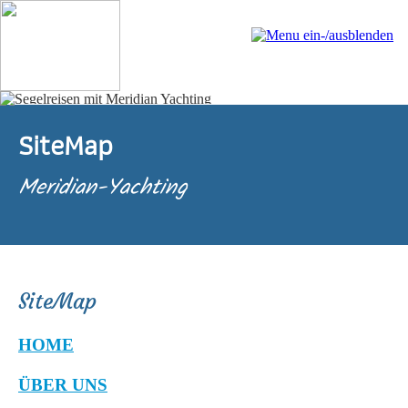
SiteMap
Meridian-Yachting
SiteMap
HOME
ÜBER UNS