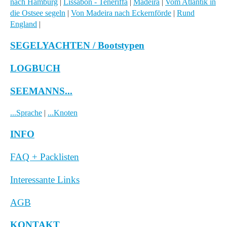
nach Hamburg
|
Lissabon - Teneriffa
|
Madeira
|
Vom Atlantik in
die Ostsee segeln
|
Von Madeira nach Eckernförde
|
Rund
England
|
SEGELYACHTEN / Bootstypen
LOGBUCH
SEEMANNS...
...Sprache
|
...Knoten
INFO
FAQ + Packlisten
Interessante Links
AGB
KONTAKT