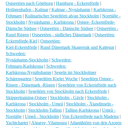
Ostseetörn nach Göteborg
|
Hamburg - Eckernförde
|
Heiligenhafen - Kalmar
|
Kalmar - Nynäshamn
|
Karlskrona -
Fehmarn
|
Kulinarischer Segeltörn ab/an Stockholm
|
Norrtälje -
Stockholm
|
Nynäshamn - Karlskrona
|
Ostsee- Eckernförde-
Dänische Südsee
|
Ostseetörn - Dänische Südsee
|
Ostseetörn -
Rund Rügen
|
Ostseetörn - südliches Dänemark
|
Ostseetörn:
Eckernförde-Kiel
|
Ostseetörn:
Kiel-Eckernförde
|
Rund Dänemark Skagerrak und Kattegat
|
Schweden:
Nynäshamn-Stockholm
|
Schweden:
Fehmarn-Karlskrona
|
Schweden:
Karlskrona-Nynähshamn
|
Segeln im Stockholmer
Schärengarten
|
Segeltörn Kieler Woche
|
Segeltörn Ostsee -
Rügen - Dänemark -Rügen
|
Segeltörn von Eckernförde nach
Stockholm
|
Segeltörn von Stockholm nach Eckernförde
|
Skippertraining-Ostsee
|
Stockholm - Gävle
|
Stockholm -
Karlskrona
|
Stockholm - Umeå
|
Stockholm - Ålandinseln -
Stockholm
|
Stockholm-Tallinn
|
Tallinn-Karlskrona
|
Umeå -
Norrtälje
|
Umeå - Stockholm
|
Von Eckernförde nach Madeira
|
Yachtcharter
|
Algarve, Vilamoura
|
Atlantiktörn von den Azoren