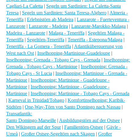
Cagliari-La Caletta
|
Segeln um Sardinien: La Caletta-Santa
Teresa
|
Segeln um Sardinien: Santa Teresa-Alghero
|
Almeria -
Teneriffa
|
Erlebnistörn ab Madeira
|
Lanzarote - Fuerteventura -
Lanzarote
|
Lanzarote - Madeira
|
Lanzarote-Marokko-Malaga
|
Madeira - Lanzarote
|
Malaga - Teneriffa
|
Segeltörn Malaga -
Teneriffa
|
Segeltörn-Teneriffa
|
Teneriffa - Estepona/Malaga
|
Teneriffa - La Gomera - Teneriffa
|
Atlantiküberquerung von
West nach Ost
|
Inselhopping-Martinique-Guadeloupe
|
Inselhopping: Grenada - Tobago Cays - Grenada
|
Inselhopping:
Grenada - Tobago Cays - Martinique
|
Inselhopping: Grenada -
Tobago Cays - St Lucia
|
Inselhopping: Martinique - Grenada -
Martinique
|
Inselhopping: Martinique - Guadeloupe -
Martinique
|
Inselhopping: Martinique - Guadeloupe -
Martinique
|
Inselhopping: Martinique - Tobago Cays - Grenada
|
Karneval in Trinidad/Tobago
|
Komfortinselhoping: Karibik-
Südtörn
|
One-Way-Törn von Santo Domingo nach Nassau
|
Transatlantik:
Santo Domingo-Marseille
|
Ausbildungstörn auf der Ostsee
|
Den Wikingern auf der Spur
|
Familientörn-Ostsee
|
Gävle -
Umeå
|
Großer Ostsee-Segeltörn nach Skagen
|
Großer