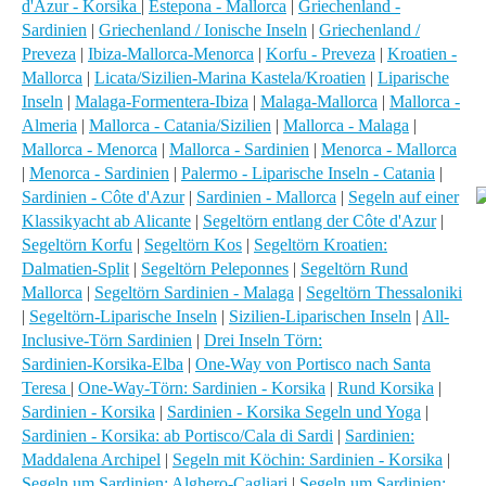
d'Azur - Korsika
|
Estepona - Mallorca
|
Griechenland -
Sardinien
|
Griechenland / Ionische Inseln
|
Griechenland /
Preveza
|
Ibiza-Mallorca-Menorca
|
Korfu - Preveza
|
Kroatien -
Mallorca
|
Licata/Sizilien-Marina Kastela/Kroatien
|
Liparische
Inseln
|
Malaga-Formentera-Ibiza
|
Malaga-Mallorca
|
Mallorca -
Almeria
|
Mallorca - Catania/Sizilien
|
Mallorca - Malaga
|
Mallorca - Menorca
|
Mallorca - Sardinien
|
Menorca - Mallorca
|
Menorca - Sardinien
|
Palermo - Liparische Inseln - Catania
|
Sardinien - Côte d'Azur
|
Sardinien - Mallorca
|
Segeln auf einer
Klassikyacht ab Alicante
|
Segeltörn entlang der Côte d'Azur
|
Segeltörn Korfu
|
Segeltörn Kos
|
Segeltörn Kroatien:
Dalmatien-Split
|
Segeltörn Peleponnes
|
Segeltörn Rund
Mallorca
|
Segeltörn Sardinien - Malaga
|
Segeltörn Thessaloniki
|
Segeltörn-Liparische Inseln
|
Sizilien-Liparischen Inseln
|
All-
Inclusive-Törn Sardinien
|
Drei Inseln Törn:
Sardinien-Korsika-Elba
|
One-Way von Portisco nach Santa
Teresa
|
One-Way-Törn: Sardinien - Korsika
|
Rund Korsika
|
Sardinien - Korsika
|
Sardinien - Korsika Segeln und Yoga
|
Sardinien - Korsika: ab Portisco/Cala di Sardi
|
Sardinien:
Maddalena Archipel
|
Segeln mit Köchin: Sardinien - Korsika
|
Segeln um Sardinien: Alghero-Cagliari
|
Segeln um Sardinien: