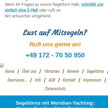
Wenn Ihr Fragen zu eurem Segeltörn habt,
schreibt uns
einfach eine E-Mail
oder ruft an.
Wir antworten umgehend.
Lust auf Mitsegeln?
Ruft uns gerne an!
+49 172 - 70 50 950
Home
|
Über uns
|
Törnarten
|
Reviere
|
Segeltörns
|
Seemanns...
|
Info
|
AGB
|
Kontakt
|
Impressum
|
Datenschutz
Segeltörns mit Meridian-Yachting
|