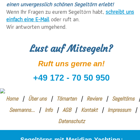
einen unvergesslich schönen Segeltörn erlebt!
Wenn Ihr Fragen zu eurem Segeltörn habt,
schreibt uns
einfach eine E-Mail
oder ruft an.
Wir antworten umgehend.
Lust auf Mitsegeln?
Ruft uns gerne an!
+49 172 - 70 50 950
Home
|
Über uns
|
Törnarten
|
Reviere
|
Segeltörns
|
Seemanns...
|
Info
|
AGB
|
Kontakt
|
Impressum
|
Datenschutz
Segeltörns mit Meridian-Yachting