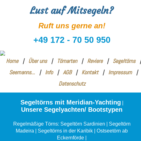
Lust auf Mitsegeln?
Ruft uns gerne an!
+49 172 - 70 50 950
Home
|
Über uns
|
Törnarten
|
Reviere
|
Segeltörns
|
Seemanns...
|
Info
|
AGB
|
Kontakt
|
Impressum
|
Datenschutz
Segeltörns mit Meridian-Yachting
|
Unsere Segelyachten/ Bootstypen
Regelmäßige Törns:
Segeltörn Sardinien
|
Segeltörn
Madeira
|
Segeltörns in der Karibik
|
Ostseetörn ab
Eckernförde
|